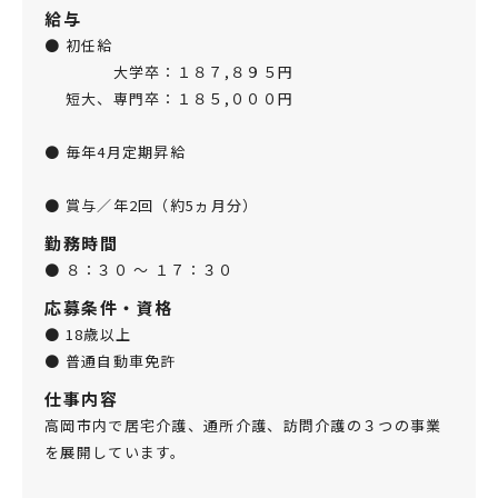
給与
● 初任給
大学卒：１８７,８９５円
短大、専門卒：１８５,０００円
● 毎年4月定期昇給
● 賞与／年2回（約5ヵ月分）
勤務時間
● ８：３０ ～ １７：３０
応募条件・資格
● 18歳以上
● 普通自動車免許
仕事内容
高岡市内で居宅介護、通所介護、訪問介護の３つの事業
を展開しています。