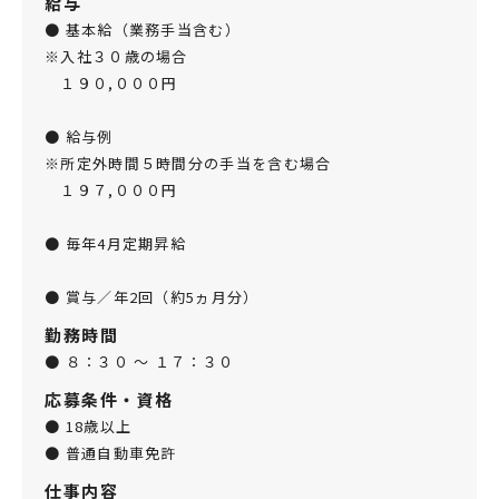
給与
● 基本給（業務手当含む）
※入社３０歳の場合
１９０,０００円
● 給与例
※所定外時間５時間分の手当を含む場合
１９７,０００円
● 毎年4月定期昇給
● 賞与／年2回（約5ヵ月分）
勤務時間
● ８：３０ ～ １７：３０
応募条件・資格
● 18歳以上
● 普通自動車免許
仕事内容