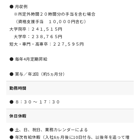
● 月収例
※所定外時間２０時間分の手当を含む場合
（資格支援手当 １０,０００円含む）
大学院卒：２４１,５１５円
大学卒：２３８,７６５円
短大・専門・高専卒：２２７,５９５円
● 毎年4月定期昇給
● 賞与／年2回（約5ヵ月分）
勤務時間
● ８：３０ ～ １７：３０
休日休暇
● 土、日、祝日、業務カレンダーによる
● 年次有給休暇（入社6ヵ月後に10日付与、以後年を追って増